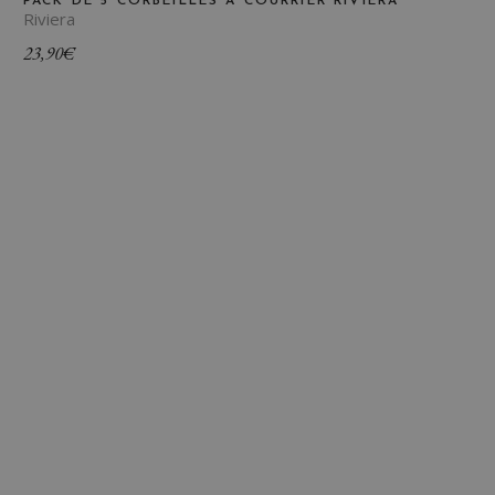
PACK DE 5 CORBEILLES À COURRIER RIVIERA
Riviera
23,90
€