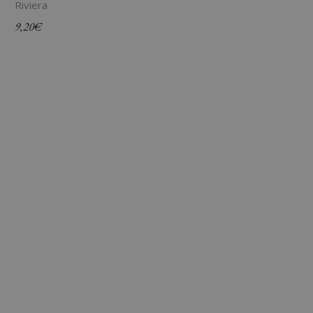
Riviera
9,20
€