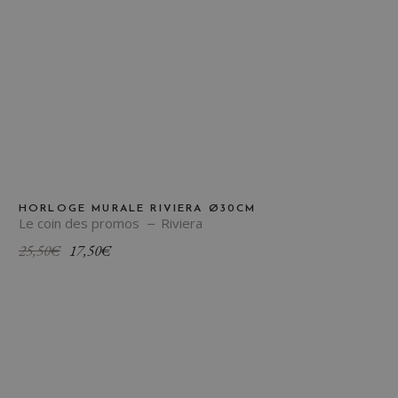
HORLOGE MURALE RIVIERA Ø30CM
Le coin des promos
Riviera
Le
Le
25,50
€
17,50
€
prix
prix
initial
actuel
était :
est :
25,50€.
17,50€.