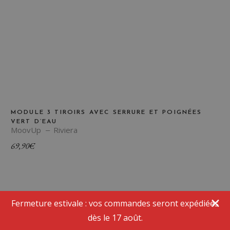
MODULE 3 TIROIRS AVEC SERRURE ET POIGNÉES
VERT D’EAU
MoovUp
Riviera
69,90
€
Fermeture estivale : vos commandes seront expédiées
dès le 17 août.