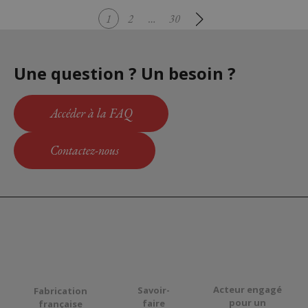
1
2
…
30
Une question ? Un besoin ?
Accéder à la FAQ
Contactez-nous
Acteur engagé
Savoir-
Fabrication
pour
un
faire
française