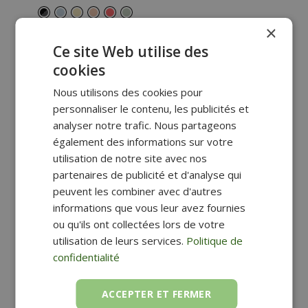
×
Ce site Web utilise des
cookies
Nous utilisons des cookies pour
personnaliser le contenu, les publicités et
analyser notre trafic. Nous partageons
également des informations sur votre
utilisation de notre site avec nos
partenaires de publicité et d'analyse qui
peuvent les combiner avec d'autres
informations que vous leur avez fournies
BLOC DE
BLOC DE
ou qu'ils ont collectées lors de votre
CLASSEMENT 4
CLASSEMENT 4
utilisation de leurs services.
Politique de
TIROIRS HAPPY
TIROIRS RECYCLÉ
confidentialité
46,80
€
ELLYPSE
46,80
€
ACCEPTER ET FERMER