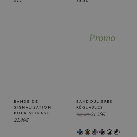
32L
48,5L
Promo
BANDE DE
BANDOULIÈRES
SIGNALISATION
RÉGLABLES
Le
Le
21,35
€
30,50
€
POUR VITRAGE
prix
prix
22,00
€
initial
actuel
était :
est :
30,50€.
21,35€.