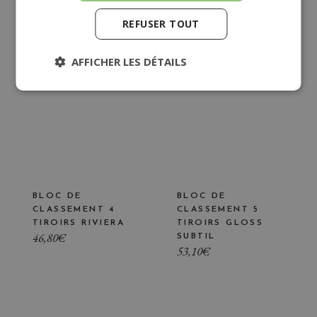
REFUSER TOUT
AFFICHER LES DÉTAILS
BLOC DE
BLOC DE
CLASSEMENT 4
CLASSEMENT 5
TIROIRS RIVIERA
TIROIRS GLOSS
46,80
€
SUBTIL
53,10
€