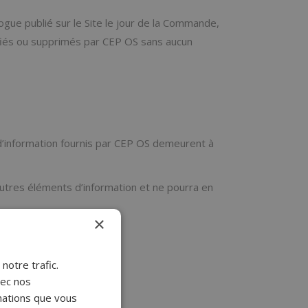
ogue publié sur le Site le jour de la Commande,
difiés ou supprimés par CEP OS sans aucun
 d’information fournis par CEP OS demeurent à
autres éléments d’information et ne pourra en
×
notre trafic.
vec nos
rmations que vous