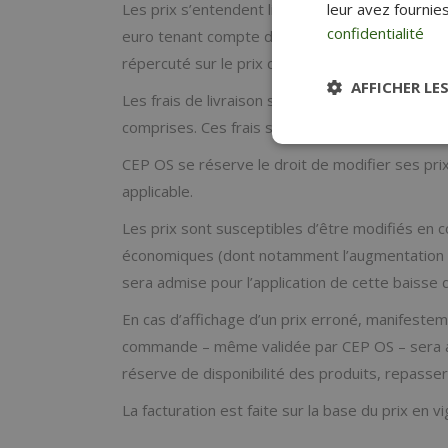
Les prix s’entendent livraison en France Métro
leur avez fournies
confidentialité
euro tenant compte de la TVA applicable au jo
répercuté sur le prix des Produits.
AFFICHER LE
Les frais de livraison sont communiqués au Clie
comprises. Ces frais sont à la charge du Client
CEP OS se réserve le droit de modifier ses prix
applicable.
Les prix sont susceptibles d’être modifiés en c
économiques (dont notamment l’augmentation des
sera admise pour l’application de cette baisse d
En cas d’affichage d’un prix erroné, manifestemen
commande – même validée par CEP OS – sera annul
réserve de disponibilité des produits, repasse
La facturation est faite sur la base du prix en 