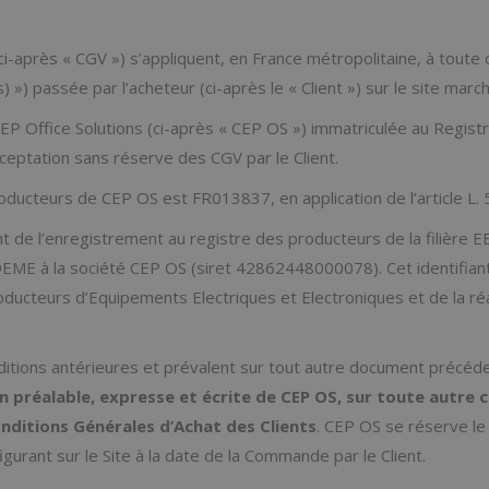
ci-après « CGV ») s’appliquent, en France métropolitaine, à tou
s) ») passée par l’acheteur (ci-après le « Client ») sur le site marc
EP Office Solutions (ci-après « CEP OS ») immatriculée au Regis
eptation sans réserve des CGV par le Client.
oducteurs de CEP OS est FR013837, en application de l’article L.
de l’enregistrement au registre des producteurs de la filière EEE
DEME à la société CEP OS (siret 42862448000078). Cet identifian
ducteurs d’Equipements Electriques et Electroniques et de la réa
nditions antérieures et prévalent sur tout autre document préc
 préalable, expresse et écrite de CEP OS, sur toute autre c
ditions Générales d’Achat des Clients
. CEP OS se réserve le
igurant sur le Site à la date de la Commande par le Client.