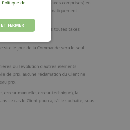
sont des prix TTC (toutes taxes comprises) en
.
Politique de
taux légal de TVA sera automatiquement
 ET FERMER
te dernière et sont exprimés toutes taxes
le site le jour de la Commande sera le seul
mières ou l’évolution d’autres éléments
e de prix, aucune réclamation du Client ne
eau prix.
e, erreur manuelle, erreur technique), la
 ce cas le Client pourra, s’il le souhaite, sous