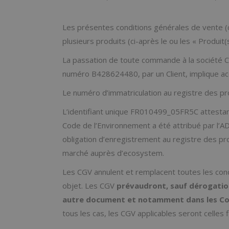
Les présentes conditions générales de vente (
plusieurs produits (ci-après le ou les « Produit(
La passation de toute commande à la société C
numéro B428624480, par un Client, implique acc
Le numéro d’immatriculation au registre des pr
L’identifiant unique FR010499_05FR5C attestant 
Code de l’Environnement a été attribué par l’A
obligation d’enregistrement au registre des pro
marché auprès d’ecosystem.
Les CGV annulent et remplacent toutes les co
objet. Les CGV
prévaudront, sauf dérogation
autre document et notamment dans les Con
tous les cas, les CGV applicables seront celles f