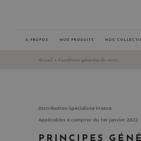
Notre histoire
Le groupe CEP
CEP Office Solutions
A PROPOS
NOS PRODUITS
NOS COLLECTI
Métier et savoir-faire
Notre démarche RSE
Notre histoire
Accueil
Conditions générales de vente
Nos certifications
Le groupe CEP
CEP Office Solutions
Métier et savoir-faire
Notre démarche RSE
Distribution Spécialisée France
Nos certifications
Applicables à compter du 1er janvier 2022
PRINCIPES GÉN