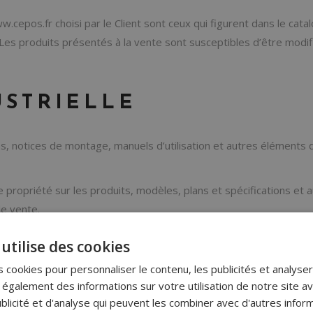
cepos.fr choisi par le Client sont ceux qui figurent dans le catal
s. Les produits présentés à la vente sont susceptibles d’être mo
USTRIELLE
ons, notices de montage, manuels d’utilisation et autres éléments
 propriété sur les produits, modèles, plans et spécifications et 
de vente.
de CEP OS.
utilise des cookies
 cookies pour personnaliser le contenu, les publicités et analyser 
galement des informations sur votre utilisation de notre site a
blicité et d'analyse qui peuvent les combiner avec d'autres info