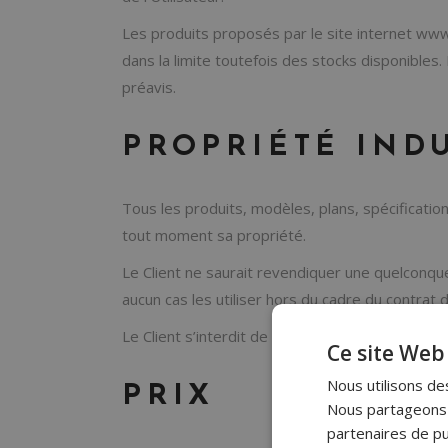
Les produits proposés par le site internet wwww.
dans la limite toutefois des stocks disponible
préavis.
PROPRIÉTÉ IND
Tous les produits, modèles, plans, spécificati
tout moment sa propriété.
Le Client ne saurait revendiquer une quelconque
aucun cas les utiliser hors du cadre du contrat 
Le Client s’interdit de reproduire les produits 
Ce site Web 
Nous utilisons des
PRIX
Nous partageons é
partenaires de pu