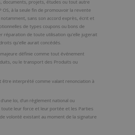
, documents, projets, études ou tout autre
P OS, à la seule fin de promouvoir la revente
t notamment, sans son accord exprès, écrit et
motionnelles de types coupons ou bons de
éparation de toute utilisation qu’elle jugerait
roits qu’elle aurait concédés.
ce majeure définie comme tout événement
uits, ou le transport des Produits ou
t être interprété comme valant renonciation à
d’une loi, d’un règlement national ou
 toute leur force et leur portée et les Parties
 de volonté existant au moment de la signature