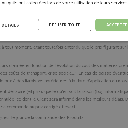
politaine. Les prix figurants sur les pages de Commande du Site 
 ou qu'ils ont collectées lors de votre utilisation de leurs services
ur de la Commande, hors frais de livraison. Tout changement du 
S DÉTAILS
REFUSER TOUT
ACCEPTER
nt sur le récapitulatif de la commande avant la validation de cet
 et sont facturés en supplément du prix de vente des articles.
 à tout moment, étant toutefois entendu que le prix figurant sur 
ours d’année en fonction de l’évolution du coût des matières pre
 coûts de transport, crise sociale…). En cas de baisse éventuell
e prix à des livraisons antérieures à la date d’application du nouv
t dérisoire (vil prix), quelle qu’en soit la raison (bug informatiqu
ée, ce dont le Client sera informé dans les meilleurs délais. Dans
r sa commande au prix corrigé et exact.
vigueur le jour de la commande des Produits.