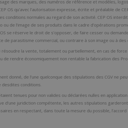
 usage des marques, des numéros de référence et modèles, logos
 CEP OS qu’avec l’autorisation expresse, écrite et préalable de CE
s conditions normales au regard de son activité. CEP OS interdi
go ou de l’image de ses produits dans le cadre d’opérations pro
S se réserve le droit de s’opposer, de faire cesser ou demander r
cte de parasitisme commercial, ou contraire à son image ou à des d
 résoudre la vente, totalement ou partiellement, en cas de for
 ou de rendre économiquement non rentable la fabrication des Prod
ment donné, de l’une quelconque des stipulations des CGV ne peu
 desdites conditions.
taient tenues pour non valides ou déclarées nulles en application 
tive d’une juridiction compétente, les autres stipulations garderont
saires en respectant, dans toute la mesure du possible, l’accord