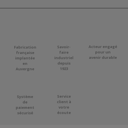
Acteur engagé
Savoir-
Fabrication
pour
un
faire
française
avenir durable
industriel
implantée
depuis
en
1923
Auvergne
Service
Système
client à
de
votre
paiement
écoute
sécurisé