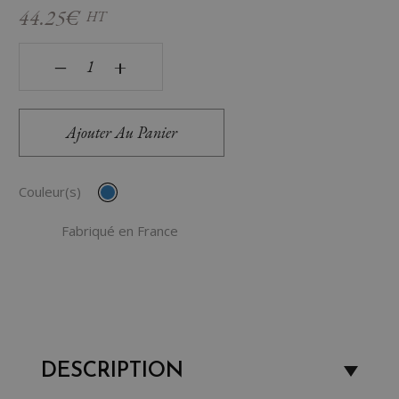
44.25€
HT
quantité de Bloc de classement 5 tiroirs Gloss Subtil
‒
+
Ajouter Au Panier
Couleur(s)
Fabriqué en France
DESCRIPTION