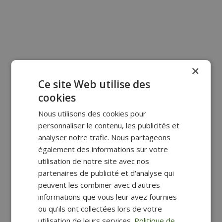
×
Ce site Web utilise des
cookies
Nous utilisons des cookies pour
personnaliser le contenu, les publicités et
analyser notre trafic. Nous partageons
également des informations sur votre
BLOC DE
BLOC DE
utilisation de notre site avec nos
CLASSEMENT 5
CLASSEMENT 5
partenaires de publicité et d'analyse qui
TIROIRS SMOOVE
TIROIRS SMOOVE
BLANC ET NOIR
RIVIERA
peuvent les combiner avec d'autres
53,10
€
53,10
€
informations que vous leur avez fournies
ou qu'ils ont collectées lors de votre
utilisation de leurs services.
Politique de