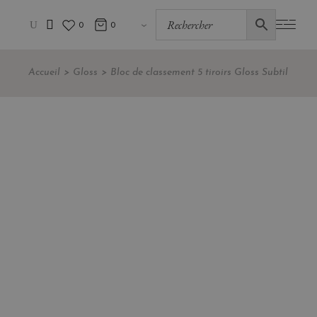
0
0
Accueil
Gloss
Bloc de classement 5 tiroirs Gloss Subtil