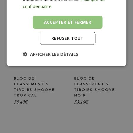
confidentialité
ACCEPTER ET FERMER
REFUSER TOUT
AFFICHER LES DÉTAILS
BLOC DE
BLOC DE
CLASSEMENT 5
CLASSEMENT 5
TIROIRS SMOOVE
TIROIRS SMOOVE
TROPICAL
NOIR
58,40
€
53,10
€