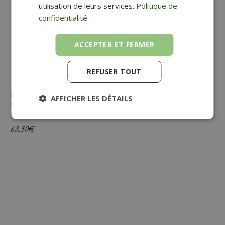
utilisation de leurs services.
Politique de
confidentialité
ACCEPTER ET FERMER
REFUSER TOUT
MODULE 2 TIROIRS AVEC SERRURE ET POIGNÉES
AFFICHER LES DÉTAILS
GRIS
Green Spirit
MoovUp
63,50
€