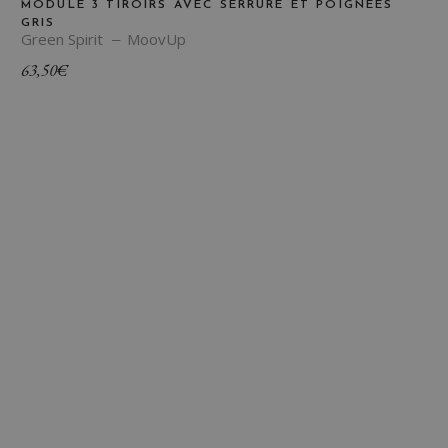
MODULE 3 TIROIRS AVEC SERRURE ET POIGNÉES
GRIS
Green Spirit
MoovUp
63,50
€