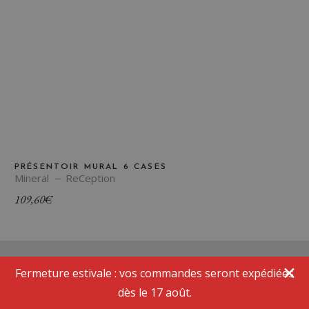
PRÉSENTOIR MURAL 6 CASES
Mineral
ReCeption
109,60
€
Fermeture estivale : vos commandes seront expédiées
Une question ? Un besoin ?
dès le 17 août.