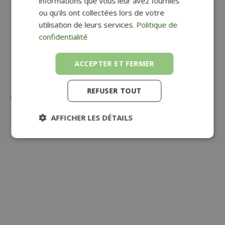
informations que vous leur avez fournies
ou qu'ils ont collectées lors de votre
utilisation de leurs services.
Politique de
confidentialité
ACCEPTER ET FERMER
REFUSER TOUT
PRÉSENTOIR MURAL 5 CASES MAGNÉTIQUE HAPPY
Happy
ReCeption
AFFICHER LES DÉTAILS
117,00
€