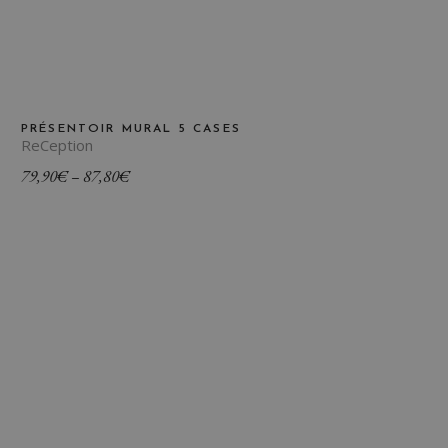
PRÉSENTOIR MURAL 5 CASES
ReCeption
Plage
79,90
€
–
87,80
€
de
prix :
79,90€
à
87,80€