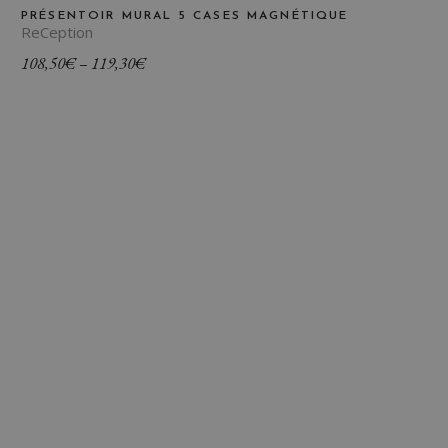
PRÉSENTOIR MURAL 5 CASES MAGNÉTIQUE
ReCeption
Plage
108,50
€
–
119,30
€
de
prix :
108,50€
à
119,30€