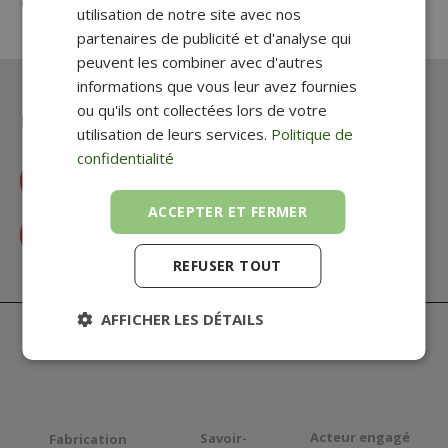
PRODUITS SIMILAIRES
utilisation de notre site avec nos
partenaires de publicité et d'analyse qui
peuvent les combiner avec d'autres
informations que vous leur avez fournies
ou qu'ils ont collectées lors de votre
Une question ? Un besoin ?
utilisation de leurs services.
Politique de
confidentialité
Accéder à la FAQ
ACCEPTER ET FERMER
Contactez-nous
REFUSER TOUT
AFFICHER LES DÉTAILS
Acteur engagé
Savoir-
Fabrication