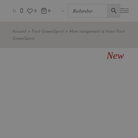
0
0
Accueil
First GreenSpirit
Mini rangement à tiroir First
GreenSpirit
New