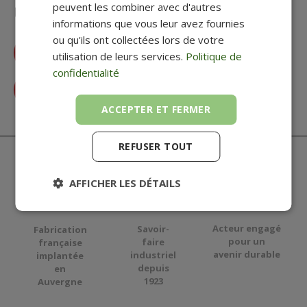
peuvent les combiner avec d'autres
Une question ? Un besoin ?
informations que vous leur avez fournies
ou qu'ils ont collectées lors de votre
Accéder à la FAQ
utilisation de leurs services.
Politique de
confidentialité
Contactez-nous
ACCEPTER ET FERMER
REFUSER TOUT
AFFICHER LES DÉTAILS
Acteur engagé
Savoir-
Fabrication
pour
un
faire
française
avenir durable
industriel
implantée
depuis
en
1923
Auvergne