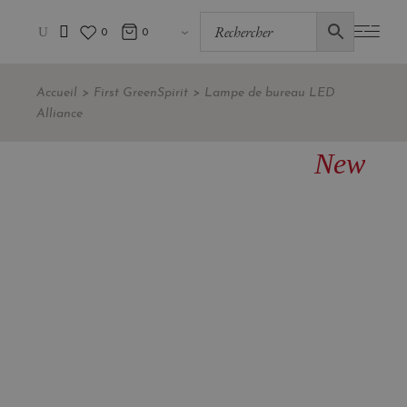
0
0
Accueil
First GreenSpirit
Lampe de bureau LED
Alliance
New