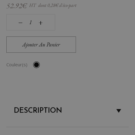
52.92€
HT
dont
0,28
€ d'éco-part
quantité de Lampe de bureau LED Alliance
‒
+
Ajouter Au Panier
Couleur(s)
DESCRIPTION