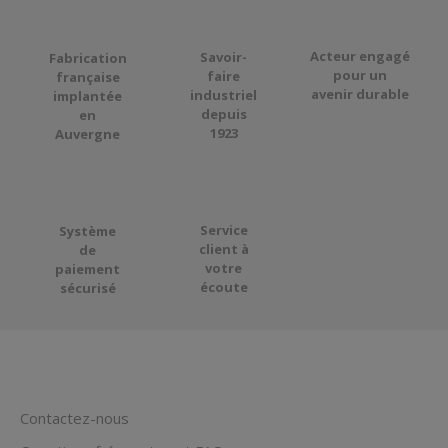
Acteur engagé
Savoir-
Fabrication
pour
un
faire
française
avenir durable
industriel
implantée
depuis
en
1923
Auvergne
Service
Système
client à
de
votre
paiement
écoute
sécurisé
Contactez-nous