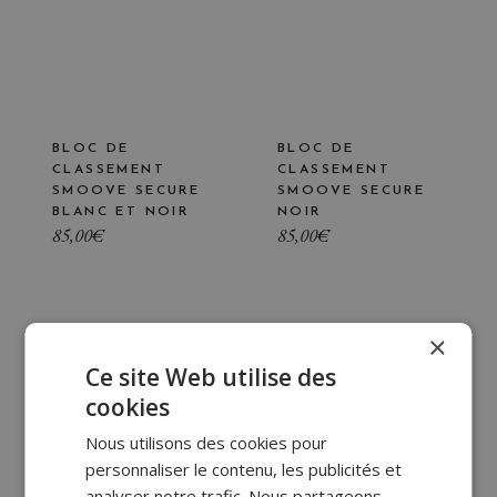
BLOC DE
BLOC DE
CLASSEMENT
CLASSEMENT
SMOOVE SECURE
SMOOVE SECURE
BLANC ET NOIR
NOIR
85,00
€
85,00
€
×
Ce site Web utilise des
cookies
Nous utilisons des cookies pour
personnaliser le contenu, les publicités et
analyser notre trafic. Nous partageons