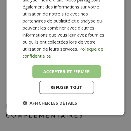
également des informations sur votre
utilisation de notre site avec nos
partenaires de publicité et d'analyse qui
BLOC DE
BLOC DE
peuvent les combiner avec d'autres
CLASSEMENT
CLASSEMENT
informations que vous leur avez fournies
SMOOVE SECURE
SMOOVE SECURE
ou qu'ils ont collectées lors de votre
SILVA HÊTRE
RIVIERA
utilisation de leurs services.
Politique de
93,50
€
85,00
€
confidentialité
ACCEPTER ET FERMER
REFUSER TOUT
AFFICHER LES DÉTAILS
PRODUITS
COMPLÉMENTAIRES