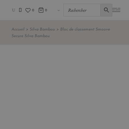
0
0
Accueil
Silva Bambou
Bloc de classement Smoove
Secure Silva Bambou