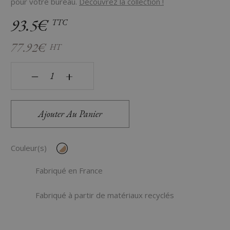
pour votre bureau.
Découvrez la collection !
93.5€
TTC
77.92€
HT
quantité de Bloc de classement Smoove Secure Silva B
‒
+
Ajouter Au Panier
Couleur(s)
Fabriqué en France
Fabriqué à partir de matériaux recyclés