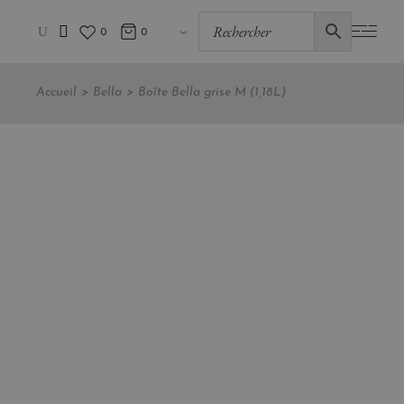
0
0
Accueil
Bella
Boîte Bella grise M (1,18L)