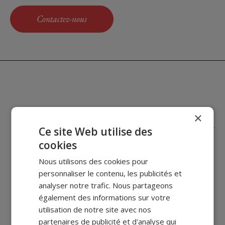
Contactez-nous
×
Acteur engagé pour
Savoir-faire
Ce site Web utilise des
Fabrication
un
industriel
française
cookies
avenir durable
depuis 1923
implantée en
Auvergne
Nous utilisons des cookies pour
personnaliser le contenu, les publicités et
analyser notre trafic. Nous partageons
également des informations sur votre
Service client à
Système de
utilisation de notre site avec nos
votre écoute
paiement sécurisé
partenaires de publicité et d'analyse qui