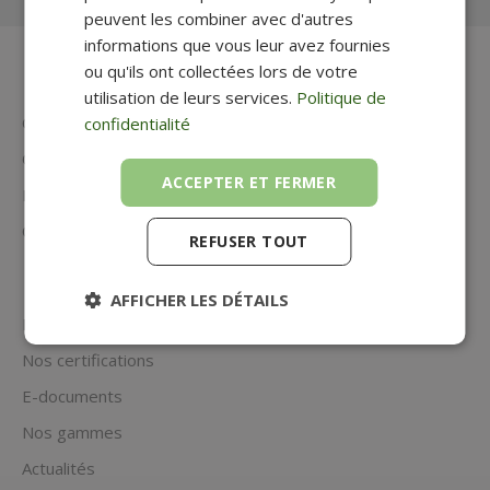
peuvent les combiner avec d'autres
informations que vous leur avez fournies
ou qu'ils ont collectées lors de votre
utilisation de leurs services.
Politique de
Contactez-nous
confidentialité
Questions fréquentes et FAQ
ACCEPTER ET FERMER
Mentions légales
Conditions générales de vente
REFUSER TOUT
AFFICHER LES DÉTAILS
Notre démarche RSE
Nos certifications
E-documents
Nos gammes
Actualités