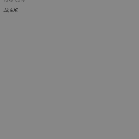
Take Care
28,80
€