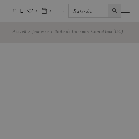
0
0
Accueil
Jeunesse
Boîte de transport Combi-box (13L)