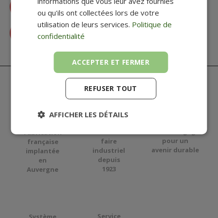
informations que vous leur avez fournies
Accéder à la FAQ
ou qu'ils ont collectées lors de votre
utilisation de leurs services.
Politique de
Contactez-nous
confidentialité
ACCEPTER ET FERMER
REFUSER TOUT
AFFICHER LES DÉTAILS
Acteur engagé
Savoir-
Fabrication
pour
un
faire
française
avenir durable
industriel
implantée
depuis
en
1923
Auvergne
Service
Système