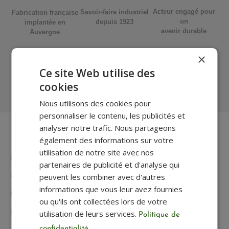
Acteur engagé pour
Savoir-faire industriel
Fabrication française
un
depuis 1923
implantée en
avenir durable
Auvergne
×
Ce site Web utilise des
Service client à
Système de
cookies
votre écoute
paiement sécurisé
Nous utilisons des cookies pour
personnaliser le contenu, les publicités et
analyser notre trafic. Nous partageons
également des informations sur votre
utilisation de notre site avec nos
Contactez-nous
partenaires de publicité et d'analyse qui
peuvent les combiner avec d'autres
Questions fréquentes et FAQ
informations que vous leur avez fournies
Mentions légales
ou qu'ils ont collectées lors de votre
utilisation de leurs services.
Conditions générales de vente
Politique de
confidentialité